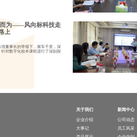
势而为——风向标科技走
路上
东强董事长的带领下，驱车千里，深
，针对数字化校本课程进行了深刻探
关于我们
新闻中心
企业介绍
公司动态
大事记
员工风采
产品展示
企业内刊