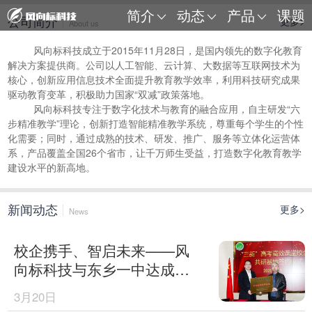
简介
动态
产品
课题
公司简介
更多
>
About us
风向标科技成立于
2015
年
11
月
28
日
，是国内领先的数字化教育
解决方案提供商。公司以人工智能、云计算、大数据等互联网技术为
核心
，创新应用信息技术全面提升教育教学效率，利用科技研究成果
驱动教育变革，积极助力国家
“双减”政策落地。
风向标科技专注于数字化技术与教育的融合应用，自主研发
“六
步精准教学”理论，创新打造智能精准教学系统，尊重每个学生的个性
化需要；同时，通过成熟的技术、研发、推广、服务等立体化运营体
系，产品覆盖全国
26
个省市，让千万师生受益，打造数字化教育教学
建设水平的新高地。
新闻动态
更多
>
News
校企携手、智启未来——风
向标科技与东乡一中达成高
效课堂合作
3月20日